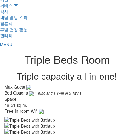
서비스
식사
채널 웰빙 스파
결혼식
휴일 건강 활동
갤러리
MENU
Triple Beds Room
Triple capacity all-in-one!
Max Guest
Bed Options
1 King and 1 Twin or 3 Twins
Space
46-51
sq.m.
Free In-room Wifi