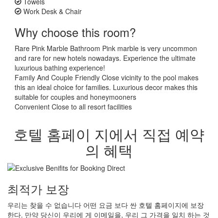
Towels
Work Desk & Chair
Why choose this room?
Rare Pink Marble Bathroom
Pink marble is very uncommon
and rare for new hotels nowadays. Experience the ultimate
luxurious bathing experience!
Family And Couple Friendly
Close vicinity to the pool makes
this an ideal choice for families. Luxurious decor makes this
suitable for couples and honeymooners
Convenient
Close to all resort facilities
호텔 홈페이
지에서 직접 예약
의 혜택
최적가 보장
우리는 찾을 수 없습니다 어떤 요금 보다 싼 호텔 홈페이지에 보장
한다. 만약 당신이 우리에 게 이메일을, 우리 그 가격을 일치 하는 것