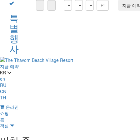
지금 예
특
별
행
사
지금 예약
KR
en
RU
CN
TH
온라인
쇼핑
홈
객실